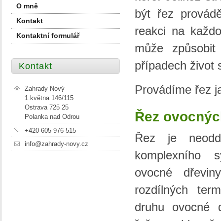
O mně
být řez provád
Kontakt
reakci na každ
Kontaktní formulář
může způsobit
případech život 
Kontakt
Provádíme řez ja
Zahrady Nový
1.května 146/115
Ostrava 725 25
Řez ovocnýc
Polanka nad Odrou
+420 605 976 515
Řez je neoddě
info@zahrady-novy.cz
komplexního 
ovocné dřevin
rozdílných ter
druhu ovocné d