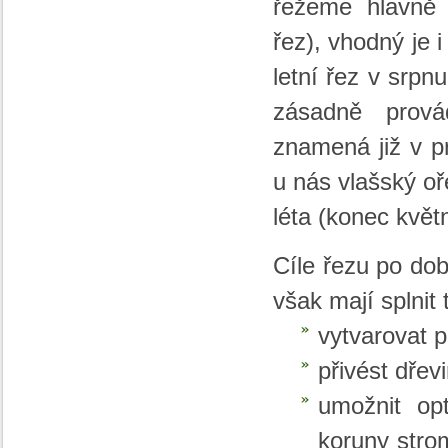
řežeme hlavně 
řez), vhodný je 
letní řez v srpn
zásadně prová
znamená již v pr
u nás vlašský o
léta (konec květ
Cíle řezu po do
však mají splnit 
vytvarovat p
přivést dřev
umožnit opt
koruny stro