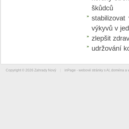
škůdců
stabilizova
výkyvů v jed
zlepšit zdra
udržování k
Copyright © 2026 Zahrady Nový
|
inPage -
webové stránky
s AI,
doména
a