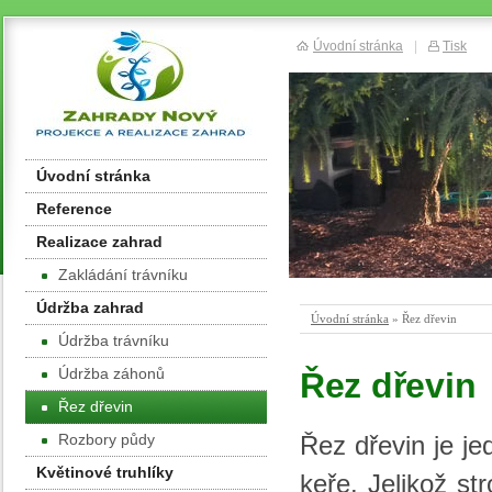
Úvodní stránka
|
Tisk
Úvodní stránka
Reference
Realizace zahrad
Zakládání trávníku
Údržba zahrad
Úvodní stránka
» Řez dřevin
Údržba trávníku
Údržba záhonů
Řez dřevin
Řez dřevin
Řez dřevin je je
Rozbory půdy
Květinové truhlíky
keře. Jelikož st